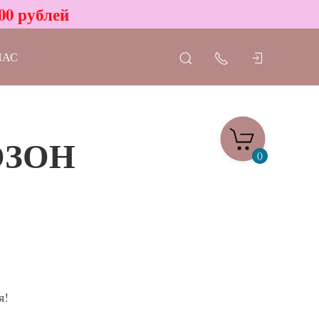
00 рублей
НАС
 ОЗОН
0
я!